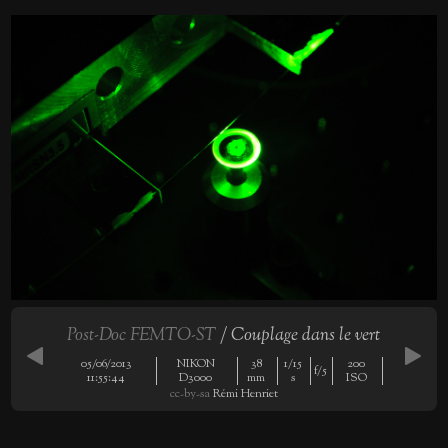
Post-Doc FEMTO-ST
/ Couplage dans le vert
05/06/2013
NIKON
38
1/15
200
f/5
11:55:44
D3000
mm
s
ISO
cc-by-sa
Rémi Henriet