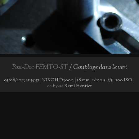
Post-Doc FEMTO-ST
/ Couplage dans le vert
05/06/2013 11:54:57
NIKON D3000
38 mm
1/100 s
f/5
200 ISO
cc-by-sa
Rémi Henriet