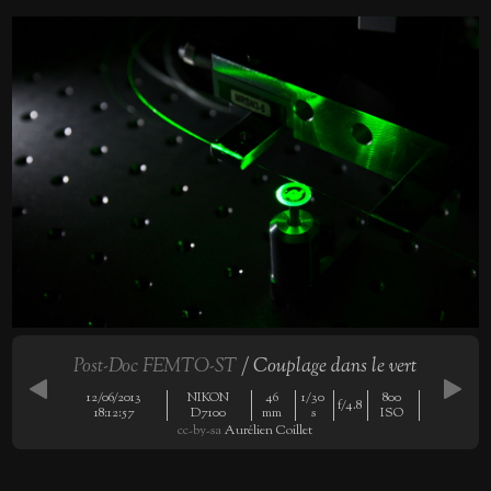
Post-Doc FEMTO-ST
/ Couplage dans le vert
12/06/2013
NIKON
46
1/30
800
f/4.8
18:12:57
D7100
mm
s
ISO
cc-by-sa
Aurélien Coillet