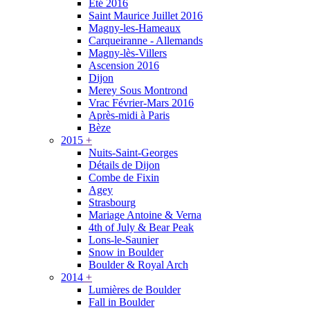
Été 2016
Saint Maurice Juillet 2016
Magny-les-Hameaux
Carqueiranne - Allemands
Magny-lès-Villers
Ascension 2016
Dijon
Merey Sous Montrond
Vrac Février-Mars 2016
Après-midi à Paris
Bèze
2015
+
Nuits-Saint-Georges
Détails de Dijon
Combe de Fixin
Agey
Strasbourg
Mariage Antoine & Verna
4th of July & Bear Peak
Lons-le-Saunier
Snow in Boulder
Boulder & Royal Arch
2014
+
Lumières de Boulder
Fall in Boulder