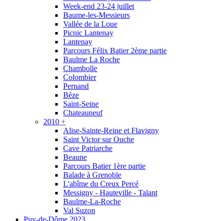
Week-end 23-24 juillet
Baume-les-Messieurs
Vallée de la Loue
Picnic Lantenay
Lantenay
Parcours Félix Batier 2ème partie
Baulme La Roche
Chambolle
Colombier
Pernand
Bèze
Saint-Seine
Chateauneuf
2010
+
Alise-Sainte-Reine et Flavigny
Saint Victor sur Ouche
Cave Patriarche
Beaune
Parcours Batier 1ère partie
Balade à Grenoble
L'abîme du Creux Percé
Messigny - Hauteville - Talant
Baulme-La-Roche
Val Suzon
Puy-de-Dôme 2023