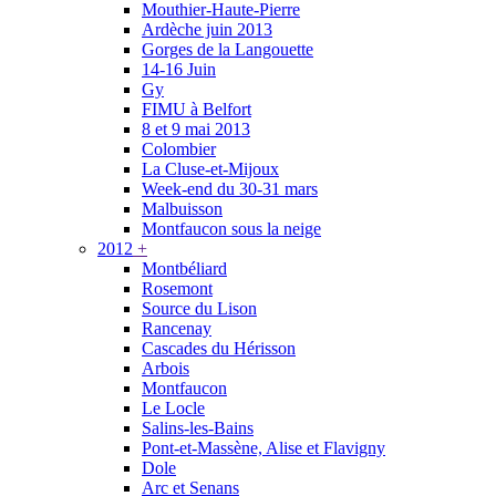
Mouthier-Haute-Pierre
Ardèche juin 2013
Gorges de la Langouette
14-16 Juin
Gy
FIMU à Belfort
8 et 9 mai 2013
Colombier
La Cluse-et-Mijoux
Week-end du 30-31 mars
Malbuisson
Montfaucon sous la neige
2012
+
Montbéliard
Rosemont
Source du Lison
Rancenay
Cascades du Hérisson
Arbois
Montfaucon
Le Locle
Salins-les-Bains
Pont-et-Massène, Alise et Flavigny
Dole
Arc et Senans