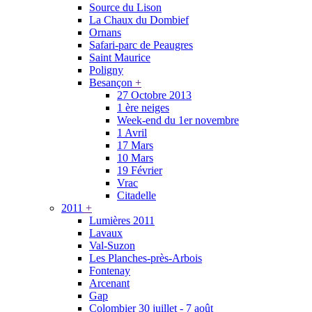
Source du Lison
La Chaux du Dombief
Ornans
Safari-parc de Peaugres
Saint Maurice
Poligny
Besançon
+
27 Octobre 2013
1 ère neiges
Week-end du 1er novembre
1 Avril
17 Mars
10 Mars
19 Février
Vrac
Citadelle
2011
+
Lumières 2011
Lavaux
Val-Suzon
Les Planches-près-Arbois
Fontenay
Arcenant
Gap
Colombier 30 juillet - 7 août