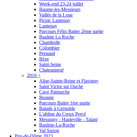
Week-end 23-24 juillet
Baume-les-Messieurs
Vallée de la Loue
Picnic Lantenay
Lantenay
Parcours Félix Batier 2ème partie
Baulme La Roche
Chambolle
Colombier
Pernand
Bèze
Saint-Seine
Chateauneuf
2010
+
Alise-Sainte-Reine et Flavigny
Saint Victor sur Ouche
Cave Patriarche
Beaune
Parcours Batier 1ère partie
Balade à Grenoble
L'abîme du Creux Percé
Messigny - Hauteville - Talant
Baulme-La-Roche
Val Suzon
Puy-de-Dôme 2023