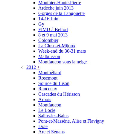
Mouthier-Haute-Pierre
Ardèche juin 2013
Gorges de la Langouette
14-16 Juin
Gy
FIMU à Belfort
8 et 9 mai 2013
Colombier
La Cluse-et-Mijoux
Week-end du 30-31 mars
Malbuisson
Montfaucon sous la neige
2012
+
Montbéliard
Rosemont
Source du Lison
Rancenay
Cascades du Hérisson
Arbois
Montfaucon
Le Locle
Salins-les-Bains
Pont-et-Massène, Alise et Flavigny
Dole
Arc et Senans