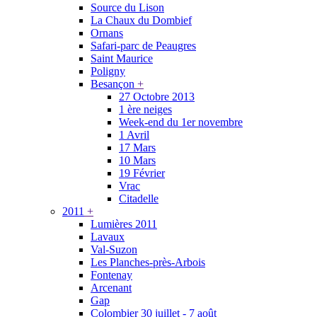
Source du Lison
La Chaux du Dombief
Ornans
Safari-parc de Peaugres
Saint Maurice
Poligny
Besançon
+
27 Octobre 2013
1 ère neiges
Week-end du 1er novembre
1 Avril
17 Mars
10 Mars
19 Février
Vrac
Citadelle
2011
+
Lumières 2011
Lavaux
Val-Suzon
Les Planches-près-Arbois
Fontenay
Arcenant
Gap
Colombier 30 juillet - 7 août