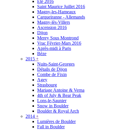
Été 2016
Saint Maurice Juillet 2016
Magny-les-Hameaux
Carqueiranne - Allemands
Magny-lès-Villers
Ascension 2016
Dijon
Merey Sous Montrond
Vrac Février-Mars 2016
Après-midi à Paris
Bèze
2015
+
Nuits-Saint-Georges
Détails de Dijon
Combe de Fixin
Agey
Strasbourg
Mariage Antoine & Verna
4th of July & Bear Peak
Lons-le-Saunier
Snow in Boulder
Boulder & Royal Arch
2014
+
Lumières de Boulder
Fall in Boulder