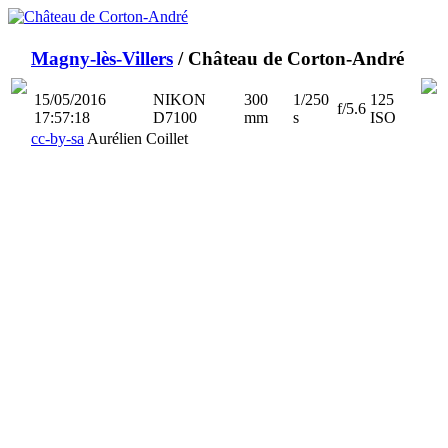
Magny-lès-Villers
/ Château de Corton-André
15/05/2016
NIKON
300
1/250
125
f/5.6
17:57:18
D7100
mm
s
ISO
cc-by-sa
Aurélien Coillet