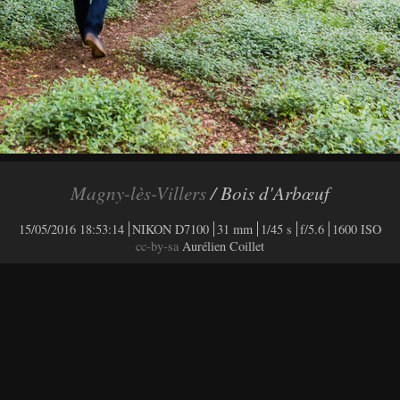
Magny-lès-Villers
/ Bois d'Arbœuf
15/05/2016 18:53:14
NIKON D7100
31 mm
1/45 s
f/5.6
1600 ISO
cc-by-sa
Aurélien Coillet