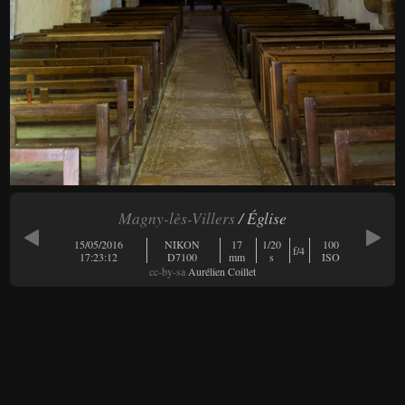
Magny-lès-Villers
/ Église
15/05/2016
NIKON
17
1/20
100
f/4
17:23:12
D7100
mm
s
ISO
cc-by-sa
Aurélien Coillet