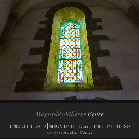
Magny-lès-Villers
/ Église
15/05/2016 17:23:42
NIKON D7100
17 mm
1/30 s
f/4
100 ISO
cc-by-sa
Aurélien Coillet