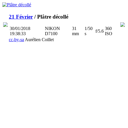
21 Février
/ Plâtre décollé
30/01/2018
NIKON
31
1/50
360
f/5.6
19:38:33
D7100
mm
s
ISO
cc-by-sa
Aurélien Coillet