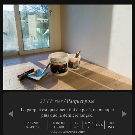
21 Février
/ Parquet posé
Le parquet est quasiment fini de posé, ne manque
plus que la dernière rangée.
13/02/2018
NIKON
17
1/250
100
f/5.6
09:49:20
D7100
mm
s
ISO
cc-by-sa
Aurélien Coillet