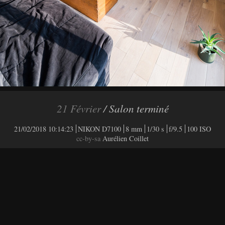
21 Février
/ Salon terminé
21/02/2018 10:14:23
NIKON D7100
8 mm
1/30 s
f/9.5
100 ISO
cc-by-sa
Aurélien Coillet