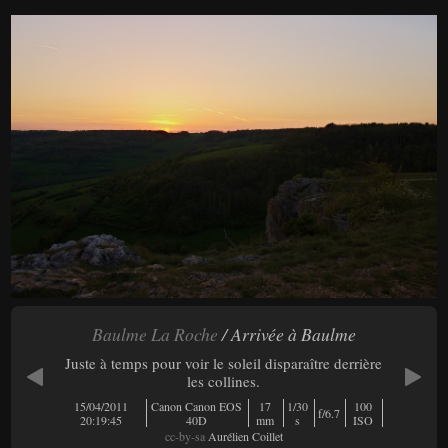
Baulme La Roche
/ Arrivée à Baulme
Juste à temps pour voir le soleil disparaître derrière
les collines.
15/04/2011
Canon Canon EOS
17
1/30
100
f/6.7
20:19:45
40D
mm
s
ISO
cc-by-sa
Aurélien Coillet