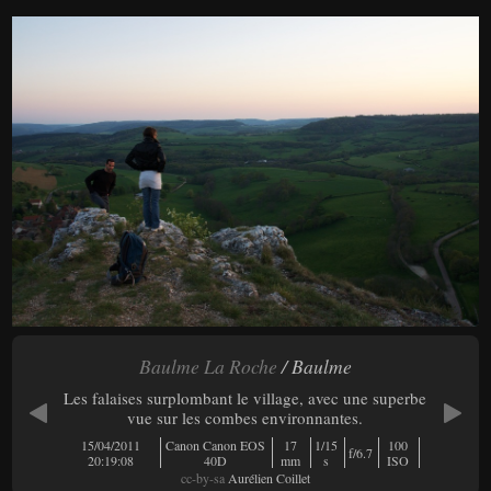
Baulme La Roche
/ Baulme
Les falaises surplombant le village, avec une superbe
vue sur les combes environnantes.
15/04/2011
Canon Canon EOS
17
1/15
100
f/6.7
20:19:08
40D
mm
s
ISO
cc-by-sa
Aurélien Coillet