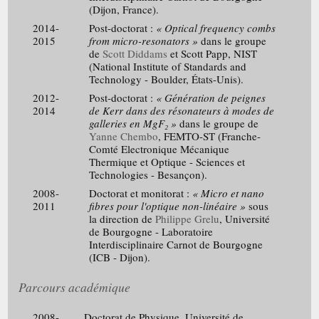
(Dijon, France).
2014-
Post-doctorat :
« Optical frequency combs
2015
from micro-resonators »
dans le groupe
de
Scott Diddams
et Scott Papp, NIST
(National Institute of Standards and
Technology - Boulder, États-Unis).
2012-
Post-doctorat :
« Génération de peignes
2014
de Kerr dans des résonateurs à modes de
galleries en MgF₂ »
dans le groupe de
Yanne Chembo
, FEMTO-ST (Franche-
Comté Electronique Mécanique
Thermique et Optique - Sciences et
Technologies - Besançon).
2008-
Doctorat et monitorat :
« Micro et nano
2011
fibres pour l'optique non-linéaire »
sous
la direction de
Philippe Grelu
, Université
de Bourgogne - Laboratoire
Interdisciplinaire Carnot de Bourgogne
(ICB - Dijon).
Parcours académique
2008-
Doctorat de Physique, Université de