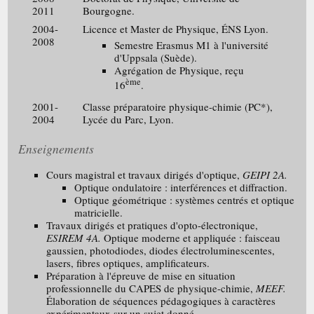
2011
Bourgogne.
2004-
Licence et Master de Physique, ÉNS Lyon.
2008
Semestre Erasmus M1 à l'université
d'Uppsala (Suède).
Agrégation de Physique, reçu
ème
16
.
2001-
Classe préparatoire physique-chimie (PC*),
2004
Lycée du Parc, Lyon.
Enseignements
Cours magistral et travaux dirigés d'optique,
GEIPI 2A.
Optique ondulatoire : interférences et diffraction.
Optique géométrique : systèmes centrés et optique
matricielle.
Travaux dirigés et pratiques d'opto-électronique,
ESIREM 4A.
Optique moderne et appliquée : faisceau
gaussien, photodiodes, diodes électroluminescentes,
lasers, fibres optiques, amplificateurs.
Préparation à l'épreuve de mise en situation
professionnelle du CAPES de physique-chimie,
MEEF.
Élaboration de séquences pédagogiques à caractères
expérimentaux sur un sujet donné.