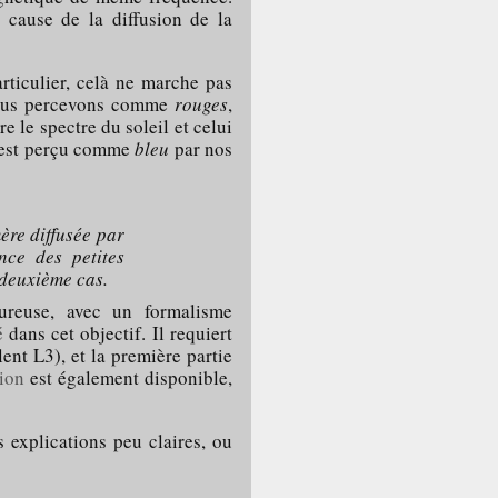
à cause de la diffusion de la
rticulier, celà ne marche pas
 nous percevons comme
rouges
,
e le spectre du soleil et celui
es est perçu comme
bleu
par nos
mère diffusée par
nce des petites
 deuxième cas.
ureuse, avec un formalisme
é
dans cet objectif. Il requiert
nt L3), et la première partie
tion
est également disponible,
 explications peu claires, ou