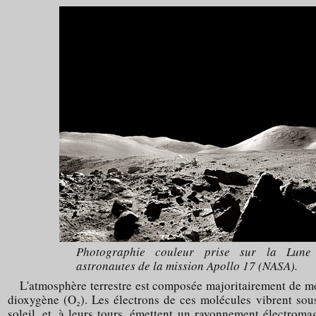
Photographie couleur prise sur la Lune
astronautes de la mission Apollo 17 (NASA).
L'atmosphère terrestre est composée majoritairement de mo
dioxygène (O₂). Les électrons de ces molécules vibrent sous
soleil, et, à leurs tours, émettent un rayonnement électro