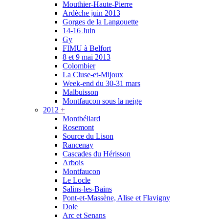
Mouthier-Haute-Pierre
Ardèche juin 2013
Gorges de la Langouette
14-16 Juin
Gy
FIMU à Belfort
8 et 9 mai 2013
Colombier
La Cluse-et-Mijoux
Week-end du 30-31 mars
Malbuisson
Montfaucon sous la neige
2012
+
Montbéliard
Rosemont
Source du Lison
Rancenay
Cascades du Hérisson
Arbois
Montfaucon
Le Locle
Salins-les-Bains
Pont-et-Massène, Alise et Flavigny
Dole
Arc et Senans