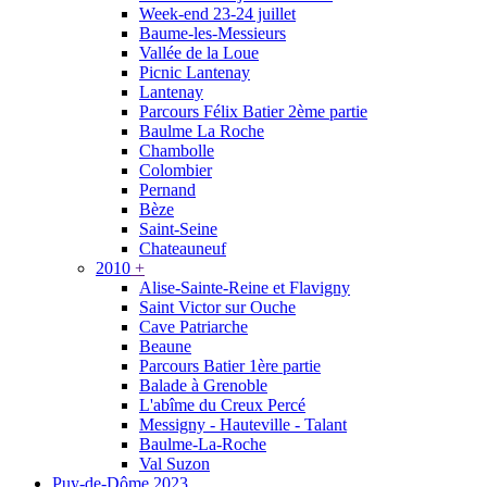
Week-end 23-24 juillet
Baume-les-Messieurs
Vallée de la Loue
Picnic Lantenay
Lantenay
Parcours Félix Batier 2ème partie
Baulme La Roche
Chambolle
Colombier
Pernand
Bèze
Saint-Seine
Chateauneuf
2010
+
Alise-Sainte-Reine et Flavigny
Saint Victor sur Ouche
Cave Patriarche
Beaune
Parcours Batier 1ère partie
Balade à Grenoble
L'abîme du Creux Percé
Messigny - Hauteville - Talant
Baulme-La-Roche
Val Suzon
Puy-de-Dôme 2023