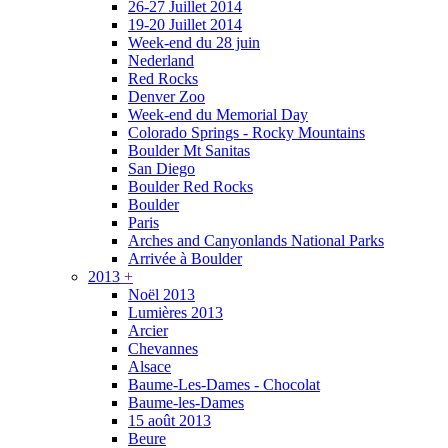
26-27 Juillet 2014
19-20 Juillet 2014
Week-end du 28 juin
Nederland
Red Rocks
Denver Zoo
Week-end du Memorial Day
Colorado Springs - Rocky Mountains
Boulder Mt Sanitas
San Diego
Boulder Red Rocks
Boulder
Paris
Arches and Canyonlands National Parks
Arrivée à Boulder
2013
+
Noël 2013
Lumières 2013
Arcier
Chevannes
Alsace
Baume-Les-Dames - Chocolat
Baume-les-Dames
15 août 2013
Beure