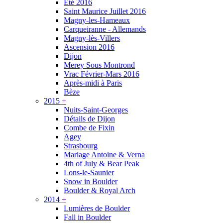
Été 2016
Saint Maurice Juillet 2016
Magny-les-Hameaux
Carqueiranne - Allemands
Magny-lès-Villers
Ascension 2016
Dijon
Merey Sous Montrond
Vrac Février-Mars 2016
Après-midi à Paris
Bèze
2015
+
Nuits-Saint-Georges
Détails de Dijon
Combe de Fixin
Agey
Strasbourg
Mariage Antoine & Verna
4th of July & Bear Peak
Lons-le-Saunier
Snow in Boulder
Boulder & Royal Arch
2014
+
Lumières de Boulder
Fall in Boulder