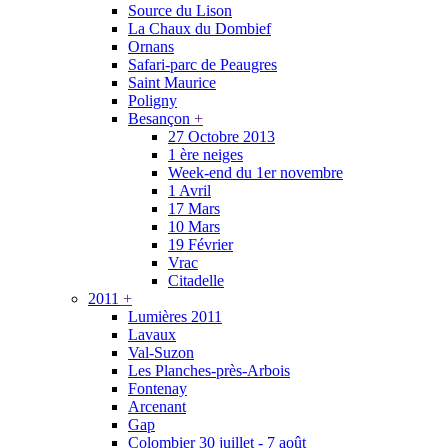
Source du Lison
La Chaux du Dombief
Ornans
Safari-parc de Peaugres
Saint Maurice
Poligny
Besançon
+
27 Octobre 2013
1 ère neiges
Week-end du 1er novembre
1 Avril
17 Mars
10 Mars
19 Février
Vrac
Citadelle
2011
+
Lumières 2011
Lavaux
Val-Suzon
Les Planches-près-Arbois
Fontenay
Arcenant
Gap
Colombier 30 juillet - 7 août