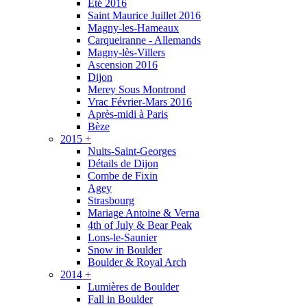
Été 2016
Saint Maurice Juillet 2016
Magny-les-Hameaux
Carqueiranne - Allemands
Magny-lès-Villers
Ascension 2016
Dijon
Merey Sous Montrond
Vrac Février-Mars 2016
Après-midi à Paris
Bèze
2015
+
Nuits-Saint-Georges
Détails de Dijon
Combe de Fixin
Agey
Strasbourg
Mariage Antoine & Verna
4th of July & Bear Peak
Lons-le-Saunier
Snow in Boulder
Boulder & Royal Arch
2014
+
Lumières de Boulder
Fall in Boulder