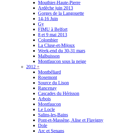
Mouthier-Haute-Pierre
Ardèche juin 2013
Gorges de la Langouette
14-16 Juin
Gy
FIMU à Belfort
8 et 9 mai 2013
Colombier
La Cluse-et-Mijoux
Week-end du 30-31 mars
Malbuisson
Montfaucon sous la neige
2012
+
Montbéliard
Rosemont
Source du Lison
Rancenay
Cascades du Hérisson
Arbois
Montfaucon
Le Locle
Salins-les-Bains
Pont-et-Massène, Alise et Flavigny
Dole
Arc et Senans