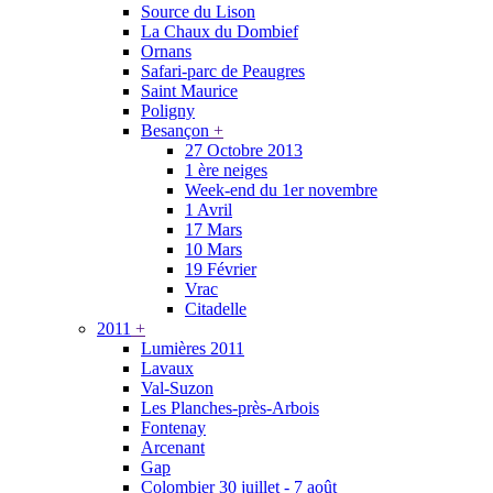
Source du Lison
La Chaux du Dombief
Ornans
Safari-parc de Peaugres
Saint Maurice
Poligny
Besançon
+
27 Octobre 2013
1 ère neiges
Week-end du 1er novembre
1 Avril
17 Mars
10 Mars
19 Février
Vrac
Citadelle
2011
+
Lumières 2011
Lavaux
Val-Suzon
Les Planches-près-Arbois
Fontenay
Arcenant
Gap
Colombier 30 juillet - 7 août