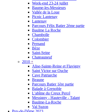
Week-end 23-24 juillet
Baume-les-Messieurs
Vallée de la Loue
Picnic Lantenay
Lantenay
Parcours Félix Batier 2ème partie
Baulme La Roche
Chambolle
Colombier
Pernand
Bèze
Saint-Seine
Chateauneuf
2010
+
Alise-Sainte-Reine et Flavigny
Saint Victor sur Ouche
Cave Patriarche
Beaune
Parcours Batier 1ère partie
Balade à Grenoble
L'abîme du Creux Percé
Messigny - Hauteville - Talant
Baulme-La-Roche
Val Suzon
Puy-de-Dôme 2023