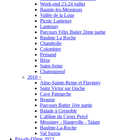
Week-end 23-24 juillet
Baume-les-Messieurs
Vallée de la Loue
Picnic Lantenay
Lantenay
Parcours Félix Batier 2ème partie
Baulme La Roche
Chambolle
Colombier
Pernand
Bèze
Saint-Seine
Chateauneuf
2010
+
Alise-Sainte-Reine et Flavigny
Saint Victor sur Ouche
Cave Patriarche
Beaune
Parcours Batier 1ère partie
Balade à Grenoble
L'abîme du Creux Percé
Messigny - Hauteville - Talant
Baulme-La-Roche
Val Suzon
Puy-de-Dôme 2023