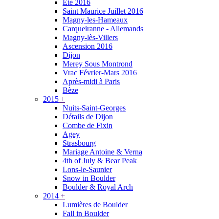
Été 2016
Saint Maurice Juillet 2016
Magny-les-Hameaux
Carqueiranne - Allemands
Magny-lès-Villers
Ascension 2016
Dijon
Merey Sous Montrond
Vrac Février-Mars 2016
Après-midi à Paris
Bèze
2015
+
Nuits-Saint-Georges
Détails de Dijon
Combe de Fixin
Agey
Strasbourg
Mariage Antoine & Verna
4th of July & Bear Peak
Lons-le-Saunier
Snow in Boulder
Boulder & Royal Arch
2014
+
Lumières de Boulder
Fall in Boulder