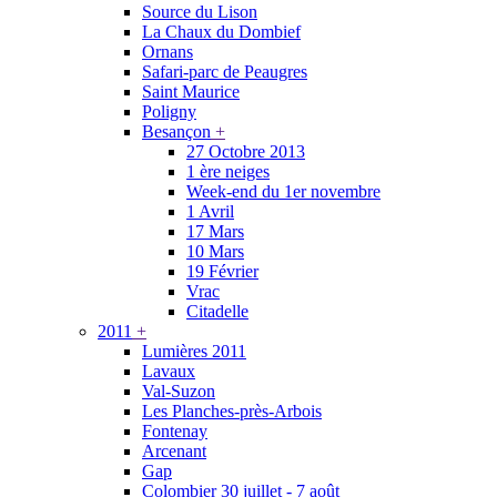
Source du Lison
La Chaux du Dombief
Ornans
Safari-parc de Peaugres
Saint Maurice
Poligny
Besançon
+
27 Octobre 2013
1 ère neiges
Week-end du 1er novembre
1 Avril
17 Mars
10 Mars
19 Février
Vrac
Citadelle
2011
+
Lumières 2011
Lavaux
Val-Suzon
Les Planches-près-Arbois
Fontenay
Arcenant
Gap
Colombier 30 juillet - 7 août