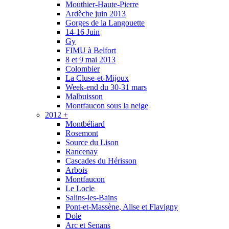
Mouthier-Haute-Pierre
Ardèche juin 2013
Gorges de la Langouette
14-16 Juin
Gy
FIMU à Belfort
8 et 9 mai 2013
Colombier
La Cluse-et-Mijoux
Week-end du 30-31 mars
Malbuisson
Montfaucon sous la neige
2012
+
Montbéliard
Rosemont
Source du Lison
Rancenay
Cascades du Hérisson
Arbois
Montfaucon
Le Locle
Salins-les-Bains
Pont-et-Massène, Alise et Flavigny
Dole
Arc et Senans